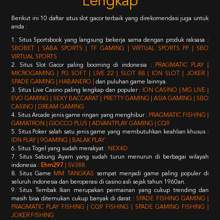
Lengkap
Berikut ini 10 daftar situs slot gacor terbaik yang direkomendasi juga untuk
anda :
1. Situs Sportsbook yang langsung bekerja sama dengan produk raksasa :
SBOBET | SABA SPORTS | TF GAMING | VIRTUAL SPORTS PP | SBO
VIRTUAL SPORTS
2. Situs Slot Gacor paling booming di indonesia :
PRAGMATIC PLAY |
MICROGAMING | PG SOFT | LIVE 22 | SLOT 88 | ION SLOT | JOKER |
SPADE GAMING | HABANERO |
dan puluhan game lainnya.
3. Situs Live Casino paling lengkap dan populer :
ION CASINO | MG LIVE |
EVO GAMING | SEXY BACCARAT | PRETTY GAMING | ASIA GAMING | SBO
CASINO | DREAM GAMING
4. Situs Arcade jenis game ringan yang menghibur :
PRAGMATIC FISHING |
GAMATRON | GIOCCO PLUS | ADVANTPLAY GAMING | CQ9
5. Situs Poker salah satu jenis game yang membutuhkan keahlian khusus :
IDN PLAY | 9GAMING | BALAK PLAY
6. Situs Togel yang sudah merakyat :
NEX4D
7. Situs Sabung Ayam yang sudah turun menurun di berbagai wilayah
indonesia :
Ehm297
| SV388
8. Situs Game
MM TANGKAS
sempat menjadi game paling populer di
seluruh indonesia dan beroperasi di casino asli sejak tahun 1960an.
9. Situs Tembak Ikan merupakan permainan yang cukup trending dan
masih bisa ditemukan cukup banyak di darat :
SPADE FISHING GAMING |
PRAGMATIC PLAY FISHING | CQ9 FISHING | SPADE GAMING FISHING |
JOKER FISHING