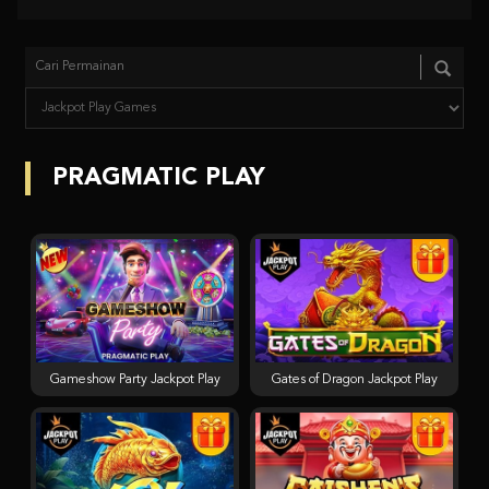
PRAGMATIC PLAY
Gameshow Party Jackpot Play
Gates of Dragon Jackpot Play