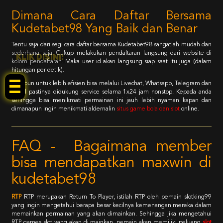
Dimana Cara Daftar Bersama
Kudetabet98 Yang Baik dan Benar
Tentu saja dari segi cara daftar bersama Kudetabet98 sangatlah mudah dan
sederhana saja. Cukup melakukan pendaftaran langsung dari website di
KLIK DISINI!
kolom pendaftaran. Maka user id akan langsung siap saat itu juga (dalam
hitungan per detik).
Ataupun untuk lebih efisien bisa melalui Livechat, Whatsapp, Telegram dan
Email pastinya didukung service selama 1x24 jam nonstop. Kepada anda
sehingga bisa menikmati permainan ini jauh lebih nyaman kapan dan
dimanapun ingin menikmati aldernalin
situs game bola dan slot
online.
FAQ - Bagaimana member
bisa mendapatkan maxwin di
kudetabet98
RTP
RTP merupakan Return To Player, istilah RTP oleh pemain slotking99
yang ingin mengetahui berapa besar kecilnya kemenangan mereka dalam
memainkan permainan yang akan dimainkan. Sehingga jika mengetahui
RTP games slot yang akan di mainkan, pemain akan memiliki peluang
slot