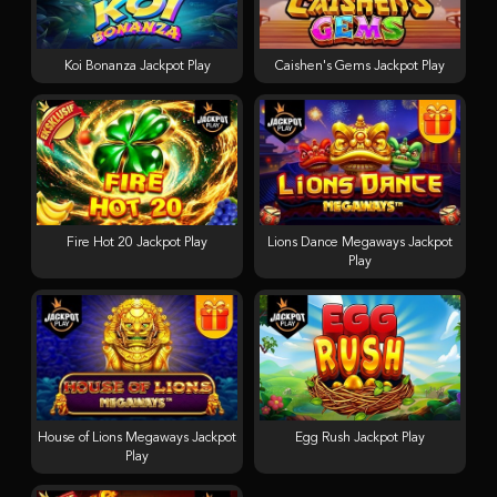
Koi Bonanza Jackpot Play
Caishen's Gems Jackpot Play
Fire Hot 20 Jackpot Play
Lions Dance Megaways Jackpot
Play
House of Lions Megaways Jackpot
Egg Rush Jackpot Play
Play