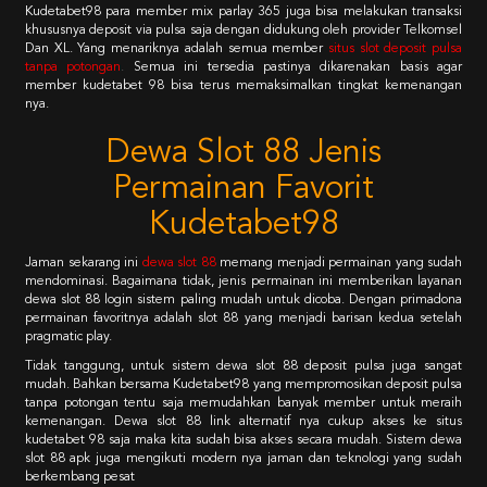
Kudetabet98 para member mix parlay 365 juga bisa melakukan transaksi
khususnya deposit via pulsa saja dengan didukung oleh provider Telkomsel
Dan XL. Yang menariknya adalah semua member
situs slot deposit pulsa
tanpa potongan
.
Semua ini tersedia pastinya dikarenakan basis agar
member kudetabet 98 bisa terus memaksimalkan tingkat kemenangan
nya.
Dewa Slot 88 Jenis
Permainan Favorit
Kudetabet98
Jaman sekarang ini
dewa slot 88
memang menjadi permainan yang sudah
mendominasi. Bagaimana tidak, jenis permainan ini memberikan layanan
dewa slot 88 login sistem paling mudah untuk dicoba. Dengan primadona
permainan favoritnya adalah slot 88 yang menjadi barisan kedua setelah
pragmatic play.
Tidak tanggung, untuk sistem dewa slot 88 deposit pulsa juga sangat
mudah. Bahkan bersama Kudetabet98 yang mempromosikan deposit pulsa
tanpa potongan tentu saja memudahkan banyak member untuk meraih
kemenangan. Dewa slot 88 link alternatif nya cukup akses ke situs
kudetabet 98 saja maka kita sudah bisa akses secara mudah. Sistem dewa
slot 88 apk juga mengikuti modern nya jaman dan teknologi yang sudah
berkembang pesat