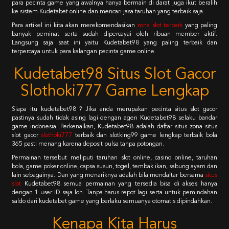
para pecinta game yang awalnya hanya bermain di darat juga ikut beralih
ke sistem Kudetabet online dan mencari jasa taruhan yang terbaik saja.
Para artikel ini kita akan merekomendasikan
zona slot terbaik
yang paling
banyak peminat serta sudah dipercayai oleh ribuan member aktif.
Langsung saja saat ini yaitu Kudetabet98 yang paling terbaik dan
terpercaya untuk para kalangan pecinta game online.
Kudetabet98 Situs Slot Gacor
Slothoki777 Game Lengkap
Siapa itu kudetabet98 ? Jika anda merupakan pecinta situs slot gacor
pastinya sudah tidak asing lagi dengan agen Kudetabet98 selaku bandar
game indonesia. Perkenalkan, Kudetabet98 adalah daftar situs zona situs
slot gacor
slothoki777
terbaik dan slotking99 game lengkap terbaik bola
365 pasti menang karena deposit pulsa tanpa potongan.
Permainan tersebut meliputi taruhan slot online, casino online, taruhan
bola, game poker online, capsa susun, togel, tembak ikan, sabung ayam dan
lain sebagainya. Dan yang menariknya adalah bila mendaftar bersama
situs
slot
Kudetabet98 semua permainan yang tersedia bisa di akses hanya
dengan 1 user ID saja loh. Tanpa harus repot lagi serta untuk pemindahan
saldo dari kudetabet game yang berlaku semuanya otomatis dipindahkan.
Kenapa Kita Harus