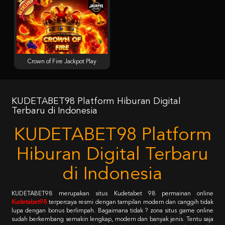
Crown of Fire Jackpot Play
KUDETABET98 Platform Hiburan Digital
Terbaru di Indonesia
KUDETABET98 Platform
Hiburan Digital Terbaru
di Indonesia
KUDETABET98 merupakan situs Kudetabet 98 permainan online
Kudetabet98
terpercaya resmi dengan tampilan modern dan canggih tidak
lupa dengan bonus berlimpah. Bagaimana tidak ? zona situs game online
sudah berkembang semakin lengkap, modern dan banyak jenis. Tentu saja