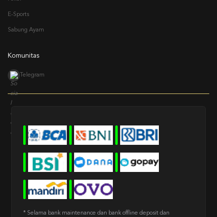
E-Sports
Sabung Ayam
Komunitas
Telegram
* Selama bank maintenance dan bank offline deposit dan