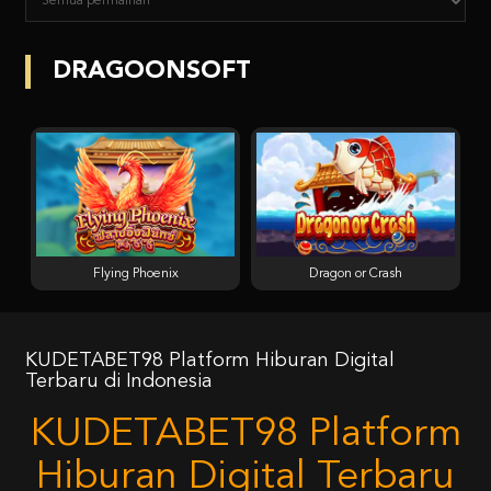
DRAGOONSOFT
Flying Phoenix
Dragon or Crash
KUDETABET98 Platform Hiburan Digital
Terbaru di Indonesia
KUDETABET98 Platform
Hiburan Digital Terbaru