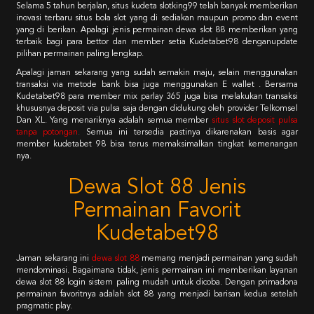
Selama 5 tahun berjalan, situs kudeta slotking99 telah banyak memberikan
inovasi terbaru situs bola slot yang di sediakan maupun promo dan event
yang di berikan. Apalagi jenis permainan dewa slot 88 memberikan yang
terbaik bagi para bettor dan member setia Kudetabet98 denganupdate
pilihan permainan paling lengkap.
Apalagi jaman sekarang yang sudah semakin maju, selain menggunakan
transaksi via metode bank bisa juga menggunakan E wallet . Bersama
Kudetabet98 para member mix parlay 365 juga bisa melakukan transaksi
khususnya deposit via pulsa saja dengan didukung oleh provider Telkomsel
Dan XL. Yang menariknya adalah semua member
situs slot deposit pulsa
tanpa potongan
.
Semua ini tersedia pastinya dikarenakan basis agar
member kudetabet 98 bisa terus memaksimalkan tingkat kemenangan
nya.
Dewa Slot 88 Jenis
Permainan Favorit
Kudetabet98
Jaman sekarang ini
dewa slot 88
memang menjadi permainan yang sudah
mendominasi. Bagaimana tidak, jenis permainan ini memberikan layanan
dewa slot 88 login sistem paling mudah untuk dicoba. Dengan primadona
permainan favoritnya adalah slot 88 yang menjadi barisan kedua setelah
pragmatic play.