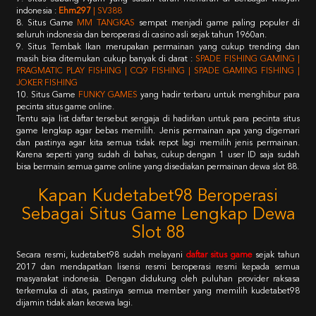
indonesia :
Ehm297
| SV388
8. Situs Game
MM TANGKAS
sempat menjadi game paling populer di
seluruh indonesia dan beroperasi di casino asli sejak tahun 1960an.
9. Situs Tembak Ikan merupakan permainan yang cukup trending dan
masih bisa ditemukan cukup banyak di darat :
SPADE FISHING GAMING |
PRAGMATIC PLAY FISHING | CQ9 FISHING | SPADE GAMING FISHING |
JOKER FISHING
10. Situs Game
FUNKY GAMES
yang hadir terbaru untuk menghibur para
pecinta situs game online.
Tentu saja list daftar tersebut sengaja di hadirkan untuk para pecinta situs
game lengkap agar bebas memilih. Jenis permainan apa yang digemari
dan pastinya agar kita semua tidak repot lagi memilih jenis permainan.
Karena seperti yang sudah di bahas, cukup dengan 1 user ID saja sudah
bisa bermain semua game online yang disediakan permainan dewa slot 88.
Kapan Kudetabet98 Beroperasi
Sebagai Situs Game Lengkap Dewa
Slot 88
Secara resmi, kudetabet98 sudah melayani
daftar situs game
sejak tahun
2017 dan mendapatkan lisensi resmi beroperasi resmi kepada semua
masyarakat indonesia. Dengan didukung oleh puluhan provider raksasa
terkemuka di atas, pastinya semua member yang memilih kudetabet98
dijamin tidak akan kecewa lagi.