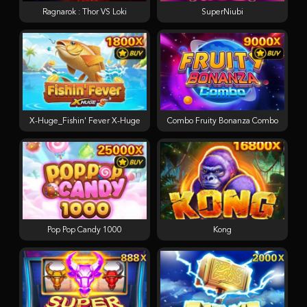
Ragnarok : Thor VS Loki
SuperNiubi
X-Huge_Fishin' Fever X-Huge
Combo Fruity Bonanza Combo
Pop Pop Candy 1000
Kong