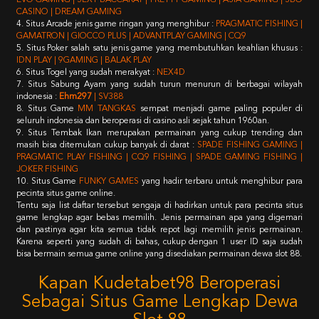
EVO GAMING | SEXY BACCARAT | PRETTY GAMING | ASIA GAMING | SBO
CASINO | DREAM GAMING
4. Situs Arcade jenis game ringan yang menghibur :
PRAGMATIC FISHING |
GAMATRON | GIOCCO PLUS | ADVANTPLAY GAMING | CQ9
5. Situs Poker salah satu jenis game yang membutuhkan keahlian khusus :
IDN PLAY | 9GAMING | BALAK PLAY
6. Situs Togel yang sudah merakyat :
NEX4D
7. Situs Sabung Ayam yang sudah turun menurun di berbagai wilayah
indonesia :
Ehm297
| SV388
8. Situs Game
MM TANGKAS
sempat menjadi game paling populer di
seluruh indonesia dan beroperasi di casino asli sejak tahun 1960an.
9. Situs Tembak Ikan merupakan permainan yang cukup trending dan
masih bisa ditemukan cukup banyak di darat :
SPADE FISHING GAMING |
PRAGMATIC PLAY FISHING | CQ9 FISHING | SPADE GAMING FISHING |
JOKER FISHING
10. Situs Game
FUNKY GAMES
yang hadir terbaru untuk menghibur para
pecinta situs game online.
Tentu saja list daftar tersebut sengaja di hadirkan untuk para pecinta situs
game lengkap agar bebas memilih. Jenis permainan apa yang digemari
dan pastinya agar kita semua tidak repot lagi memilih jenis permainan.
Karena seperti yang sudah di bahas, cukup dengan 1 user ID saja sudah
bisa bermain semua game online yang disediakan permainan dewa slot 88.
Kapan Kudetabet98 Beroperasi
Sebagai Situs Game Lengkap Dewa