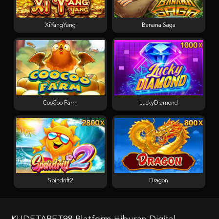
XiYangYang
Banana Saga
CooCoo Farm
LuckyDiamond
Spindrift2
Dragon