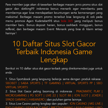
Para member juga akan di tawarkan berbagai macam jenis promo situs slot
gacor dan slotking99 indonesia bonus menarik agar membantu para
membernya agar bisa mendapatkan keuntungan serta kemenangan yang
maksimal. Berbagai macam promo tersebut bisa langsung di cek pada
menu promosi Agen Kudetabet98 situs
bola 365
yang meliputi bonus
member baru. Bonus deposit harian, bonus cashback mingguan, bonus
refferal, dan berbagai macam Event Menarik yang bisa di klaim setiap
harinya !
10 Daftar Situs Slot Gacor
Terbaik Indonesia Game
Lengkap
Berikut ini 10 daftar situs slot gacor terbaik yang direkomendasi juga untuk
anda :
1. Situs Sportsbook yang langsung bekerja sama dengan produk raksasa :
SBOBET | SABA SPORTS | TF GAMING | VIRTUAL SPORTS PP | SBO
VIRTUAL SPORTS
2. Situs Slot Gacor paling booming di indonesia :
PRAGMATIC PLAY |
MICROGAMING | PG SOFT | LIVE 22 | SLOT 88 | ION SLOT | JOKER |
SPADE GAMING | HABANERO |
dan puluhan game lainnya.
3. Situs Live Casino paling lengkap dan populer :
ION CASINO | MG LIVE |