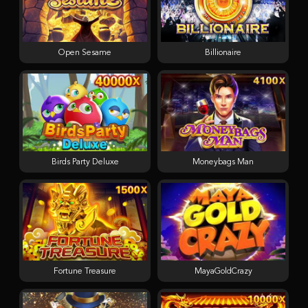
Open Sesame
Billionaire
Birds Party Deluxe
Moneybags Man
Fortune Treasure
MayaGoldCrazy