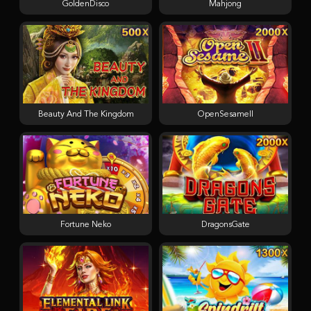
GoldenDisco
Mahjong
Beauty And The Kingdom
OpenSesameII
Fortune Neko
DragonsGate