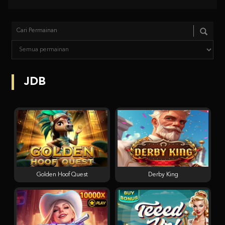
JDB
Golden Hoof Quest
Derby King