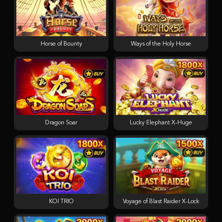
Horse of Bounty
Ways of the Holy Horse
Dragon Soar
Lucky Elephant X-Huge
KOI TRIO
Voyage of Blast Raider X-Lock