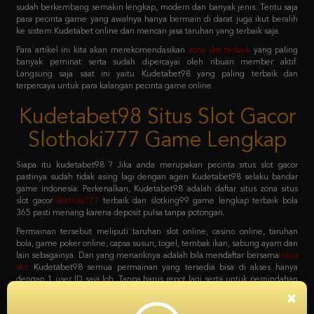
para pecinta game yang awalnya hanya bermain di darat juga ikut beralih
ke sistem Kudetabet online dan mencari jasa taruhan yang terbaik saja.
Para artikel ini kita akan merekomendasikan
zona slot terbaik
yang paling
banyak peminat serta sudah dipercayai oleh ribuan member aktif.
Langsung saja saat ini yaitu Kudetabet98 yang paling terbaik dan
terpercaya untuk para kalangan pecinta game online.
Kudetabet98 Situs Slot Gacor
Slothoki777 Game Lengkap
Siapa itu kudetabet98 ? Jika anda merupakan pecinta situs slot gacor
pastinya sudah tidak asing lagi dengan agen Kudetabet98 selaku bandar
game indonesia. Perkenalkan, Kudetabet98 adalah daftar situs zona situs
slot gacor
slothoki777
terbaik dan slotking99 game lengkap terbaik bola
365 pasti menang karena deposit pulsa tanpa potongan.
Permainan tersebut meliputi taruhan slot online, casino online, taruhan
bola, game poker online, capsa susun, togel, tembak ikan, sabung ayam dan
lain sebagainya. Dan yang menariknya adalah bila mendaftar bersama
situs
slot
Kudetabet98 semua permainan yang tersedia bisa di akses hanya
dengan 1 user ID saja loh. Tanpa harus repot lagi serta untuk pemindahan
saldo dari kudetabet game yang berlaku semuanya otomatis dipindahkan.
×
Kenapa Kita Harus