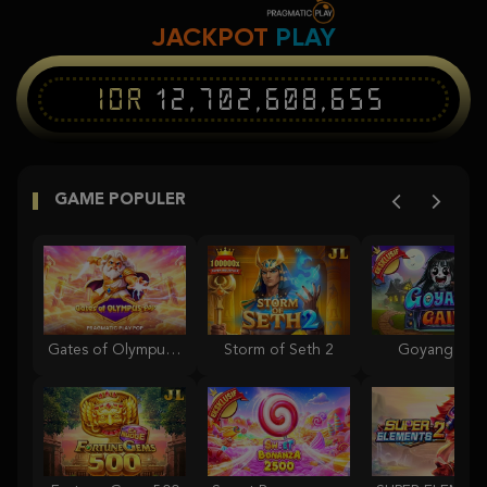
JACKPOT
PLAY
IDR
12,702,608,655
GAME POPULER
Gates of Olympus POP
Storm of Seth 2
Goyang Gai