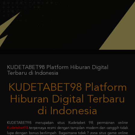
KUDETABET98 Platform Hiburan Digital
Terbaru di Indonesia
KUDETABET98 Platform
Hiburan Digital Terbaru
di Indonesia
KUDETABET98 merupakan situs Kudetabet 98 permainan online
Kudetabet98
terpercaya resmi dengan tampilan modern dan canggih tidak
lupa dengan bonus berlimpah. Bagaimana tidak ? zona situs game online
sudah berkembang semakin lengkap, modern dan banyak jenis. Tentu saja