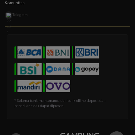
Telegram
* Selama bank maintenance dan bank offline deposit dan
penarikan tidak dapat diproses