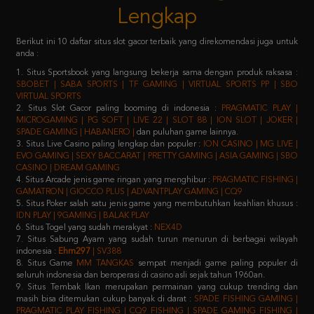
Lengkap
Berikut ini 10 daftar situs slot gacor terbaik yang direkomendasi juga untuk
anda :
1. Situs Sportsbook yang langsung bekerja sama dengan produk raksasa :
SBOBET | SABA SPORTS | TF GAMING | VIRTUAL SPORTS PP | SBO
VIRTUAL SPORTS
2. Situs Slot Gacor paling booming di indonesia :
PRAGMATIC PLAY |
MICROGAMING | PG SOFT | LIVE 22 | SLOT 88 | ION SLOT | JOKER |
SPADE GAMING | HABANERO |
dan puluhan game lainnya.
3. Situs Live Casino paling lengkap dan populer :
ION CASINO | MG LIVE |
EVO GAMING | SEXY BACCARAT | PRETTY GAMING | ASIA GAMING | SBO
CASINO | DREAM GAMING
4. Situs Arcade jenis game ringan yang menghibur :
PRAGMATIC FISHING |
GAMATRON | GIOCCO PLUS | ADVANTPLAY GAMING | CQ9
5. Situs Poker salah satu jenis game yang membutuhkan keahlian khusus :
IDN PLAY | 9GAMING | BALAK PLAY
6. Situs Togel yang sudah merakyat :
NEX4D
7. Situs Sabung Ayam yang sudah turun menurun di berbagai wilayah
indonesia :
Ehm297
| SV388
8. Situs Game
MM TANGKAS
sempat menjadi game paling populer di
seluruh indonesia dan beroperasi di casino asli sejak tahun 1960an.
9. Situs Tembak Ikan merupakan permainan yang cukup trending dan
masih bisa ditemukan cukup banyak di darat :
SPADE FISHING GAMING |
PRAGMATIC PLAY FISHING | CQ9 FISHING | SPADE GAMING FISHING |
JOKER FISHING