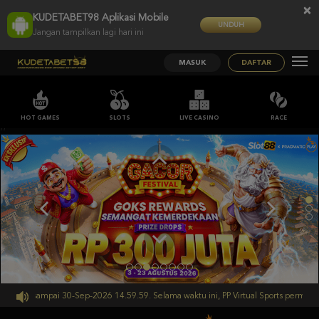
×
KUDETABET98 Aplikasi Mobile
UNDUH
Jangan tampilkan lagi hari ini
MASUK
DAFTAR
HOT GAMES
SLOTS
LIVE CASINO
RACE
;;
.59.59 sampai 30-Sep-2026 14.59.59. Selama waktu ini, PP Virtual Sports permaina