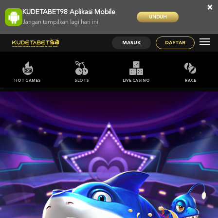
×
KUDETABET98 Aplikasi Mobile
UNDUH
Jangan tampilkan lagi hari ini
MASUK
DAFTAR
HOT GAMES
SLOTS
LIVE CASINO
RACE
;;