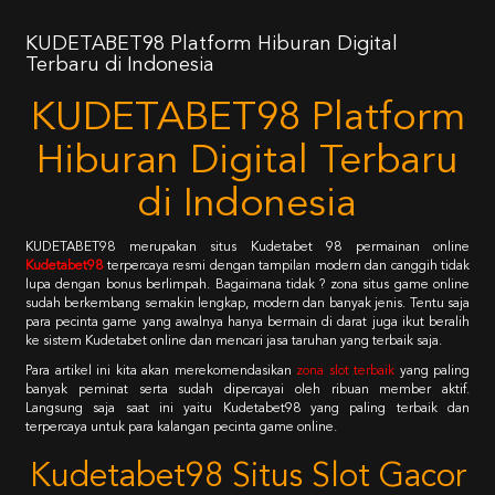
KUDETABET98 Platform Hiburan Digital
Terbaru di Indonesia
KUDETABET98 Platform
Hiburan Digital Terbaru
di Indonesia
KUDETABET98 merupakan situs Kudetabet 98 permainan online
Kudetabet98
terpercaya resmi dengan tampilan modern dan canggih tidak
lupa dengan bonus berlimpah. Bagaimana tidak ? zona situs game online
sudah berkembang semakin lengkap, modern dan banyak jenis. Tentu saja
para pecinta game yang awalnya hanya bermain di darat juga ikut beralih
ke sistem Kudetabet online dan mencari jasa taruhan yang terbaik saja.
Para artikel ini kita akan merekomendasikan
zona slot terbaik
yang paling
banyak peminat serta sudah dipercayai oleh ribuan member aktif.
Langsung saja saat ini yaitu Kudetabet98 yang paling terbaik dan
terpercaya untuk para kalangan pecinta game online.
Kudetabet98 Situs Slot Gacor