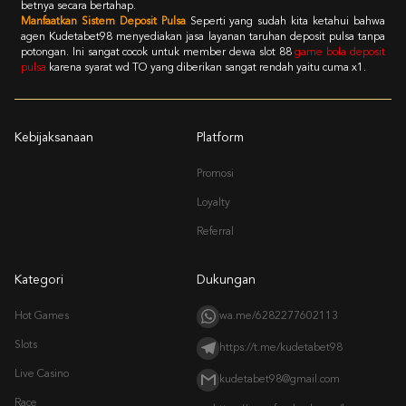
betnya secara bertahap.
Manfaatkan Sistem Deposit Pulsa
Seperti yang sudah kita ketahui bahwa
agen Kudetabet98 menyediakan jasa layanan taruhan deposit pulsa tanpa
potongan. Ini sangat cocok untuk member dewa slot 88
game bola deposit
pulsa
karena syarat wd TO yang diberikan sangat rendah yaitu cuma x1.
Kebijaksanaan
Platform
Promosi
Loyalty
Referral
Kategori
Dukungan
Hot Games
wa.me/6282277602113
Slots
https://t.me/kudetabet98
Live Casino
kudetabet98@gmail.com
Race