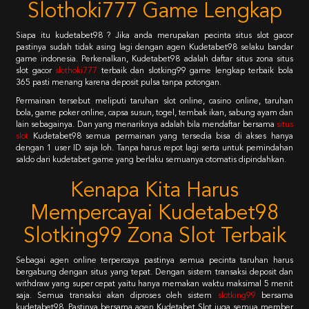
Slothoki777 Game Lengkap
Siapa itu kudetabet98 ? Jika anda merupakan pecinta situs slot gacor
pastinya sudah tidak asing lagi dengan agen Kudetabet98 selaku bandar
game indonesia. Perkenalkan, Kudetabet98 adalah daftar situs zona situs
slot gacor
slothoki777
terbaik dan slotking99 game lengkap terbaik bola
365 pasti menang karena deposit pulsa tanpa potongan.
Permainan tersebut meliputi taruhan slot online, casino online, taruhan
bola, game poker online, capsa susun, togel, tembak ikan, sabung ayam dan
lain sebagainya. Dan yang menariknya adalah bila mendaftar bersama
situs
slot
Kudetabet98 semua permainan yang tersedia bisa di akses hanya
dengan 1 user ID saja loh. Tanpa harus repot lagi serta untuk pemindahan
saldo dari kudetabet game yang berlaku semuanya otomatis dipindahkan.
Kenapa Kita Harus
Mempercayai Kudetabet98
Slotking99 Zona Slot Terbaik
Sebagai agen online terpercaya pastinya semua pecinta taruhan harus
bergabung dengan situs yang tepat. Dengan sistem transaksi deposit dan
withdraw yang super cepat yaitu hanya memakan waktu maksimal 5 menit
saja. Semua transaksi akan diproses oleh sistem
slotking99
bersama
kudetabet98. Pastinya bersama agen Kudetabet Slot juga semua member