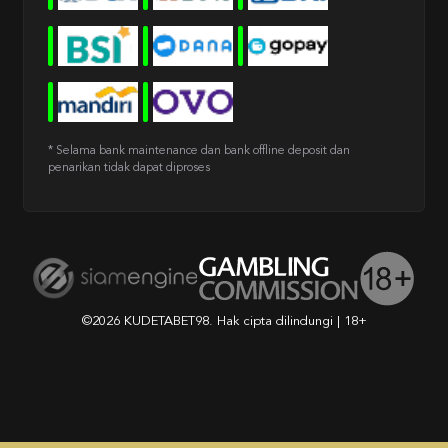
* Selama bank maintenance dan bank offline deposit dan
penarikan tidak dapat diproses
©2026 KUDETABET98. Hak cipta dilindungi | 18+