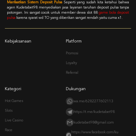
Manfaatkan Sistem Deposit Pulsa
Seperti yang sudah kita ketahui bahwa
agen Kudetabet98 menyediakan jasa layanan taruhan deposit pulsa tanpa
potongan. Ini sangat cocok untuk member dewa slot 88
game bola deposit
pulsa
karena syarat wd TO yang diberikan sangat rendah yaitu cuma x1.
Kebijaksanaan
Platform
Promosi
Loyalty
Referral
Kategori
Dukungan
Hot Games
wa.me/6282277602113
Slots
https://t.me/kudetabet98
Live Casino
kudetabet98@gmail.com
Race
https://www.facebook.com/ku