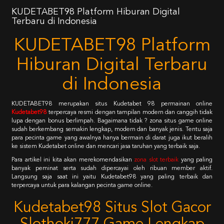
KUDETABET98 Platform Hiburan Digital
Terbaru di Indonesia
KUDETABET98 Platform
Hiburan Digital Terbaru
di Indonesia
KUDETABET98 merupakan situs Kudetabet 98 permainan online
Kudetabet98
terpercaya resmi dengan tampilan modern dan canggih tidak
lupa dengan bonus berlimpah. Bagaimana tidak ? zona situs game online
sudah berkembang semakin lengkap, modern dan banyak jenis. Tentu saja
para pecinta game yang awalnya hanya bermain di darat juga ikut beralih
ke sistem Kudetabet online dan mencari jasa taruhan yang terbaik saja.
Para artikel ini kita akan merekomendasikan
zona slot terbaik
yang paling
banyak peminat serta sudah dipercayai oleh ribuan member aktif.
Langsung saja saat ini yaitu Kudetabet98 yang paling terbaik dan
terpercaya untuk para kalangan pecinta game online.
Kudetabet98 Situs Slot Gacor