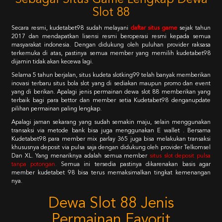
Sebagai Situs Game Lengkap Dewa
Slot 88
Secara resmi, kudetabet98 sudah melayani
daftar situs game
sejak tahun
2017 dan mendapatkan lisensi resmi beroperasi resmi kepada semua
masyarakat indonesia. Dengan didukung oleh puluhan provider raksasa
terkemuka di atas, pastinya semua member yang memilih kudetabet98
dijamin tidak akan kecewa lagi.
Selama 5 tahun berjalan, situs kudeta slotking99 telah banyak memberikan
inovasi terbaru situs bola slot yang di sediakan maupun promo dan event
yang di berikan. Apalagi jenis permainan dewa slot 88 memberikan yang
terbaik bagi para bettor dan member setia Kudetabet98 denganupdate
pilihan permainan paling lengkap.
Apalagi jaman sekarang yang sudah semakin maju, selain menggunakan
transaksi via metode bank bisa juga menggunakan E wallet . Bersama
Kudetabet98 para member mix parlay 365 juga bisa melakukan transaksi
khususnya deposit via pulsa saja dengan didukung oleh provider Telkomsel
Dan XL. Yang menariknya adalah semua member
situs slot deposit pulsa
tanpa potongan
.
Semua ini tersedia pastinya dikarenakan basis agar
member kudetabet 98 bisa terus memaksimalkan tingkat kemenangan
nya.
Dewa Slot 88 Jenis
Permainan Favorit