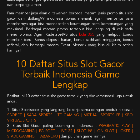
dan berpengalaman.
Para member juga akan di tawarkan berbagai macam jenis promo situs slot
gacor dan slotking99 indonesia bonus menarik agar membantu para
membernya agar bisa mendapatkan keuntungan serta kemenangan yang
maksimal. Berbagai macam promo tersebut bisa langsung di cek pada
menu promosi Agen Kudetabet98 situs
bola 365
yang meliputi bonus
member baru. Bonus deposit harian, bonus cashback mingguan, bonus
refferal, dan berbagai macam Event Menarik yang bisa di klaim setiap
harinya !
10 Daftar Situs Slot Gacor
Terbaik Indonesia Game
Lengkap
Berikut ini 10 daftar situs slot gacor terbaik yang direkomendasi juga untuk
anda :
1. Situs Sportsbook yang langsung bekerja sama dengan produk raksasa :
SBOBET | SABA SPORTS | TF GAMING | VIRTUAL SPORTS PP | SBO
VIRTUAL SPORTS
2. Situs Slot Gacor paling booming di indonesia :
PRAGMATIC PLAY |
MICROGAMING | PG SOFT | LIVE 22 | SLOT 88 | ION SLOT | JOKER |
SPADE GAMING | HABANERO |
dan puluhan game lainnya.