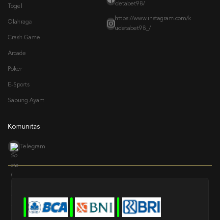
detabet98/
Togel
https://www.instagram.com/k
Olahraga
udetabet98_/
Crash Game
Arcade
Poker
E-Sports
Sabung Ayam
Komunitas
Telegram