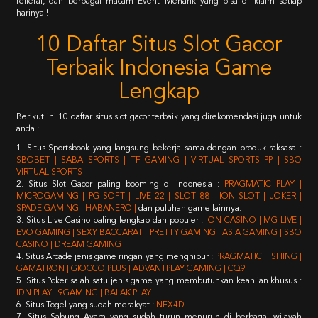
refferal, dan berbagai macam Event Menarik yang bisa di klaim setiap
harinya !
10 Daftar Situs Slot Gacor
Terbaik Indonesia Game
Lengkap
Berikut ini 10 daftar situs slot gacor terbaik yang direkomendasi juga untuk
anda :
1. Situs Sportsbook yang langsung bekerja sama dengan produk raksasa :
SBOBET | SABA SPORTS | TF GAMING | VIRTUAL SPORTS PP | SBO
VIRTUAL SPORTS
2. Situs Slot Gacor paling booming di indonesia :
PRAGMATIC PLAY |
MICROGAMING | PG SOFT | LIVE 22 | SLOT 88 | ION SLOT | JOKER |
SPADE GAMING | HABANERO |
dan puluhan game lainnya.
3. Situs Live Casino paling lengkap dan populer :
ION CASINO | MG LIVE |
EVO GAMING | SEXY BACCARAT | PRETTY GAMING | ASIA GAMING | SBO
CASINO | DREAM GAMING
4. Situs Arcade jenis game ringan yang menghibur :
PRAGMATIC FISHING |
GAMATRON | GIOCCO PLUS | ADVANTPLAY GAMING | CQ9
5. Situs Poker salah satu jenis game yang membutuhkan keahlian khusus :
IDN PLAY | 9GAMING | BALAK PLAY
6. Situs Togel yang sudah merakyat :
NEX4D
7. Situs Sabung Ayam yang sudah turun menurun di berbagai wilayah