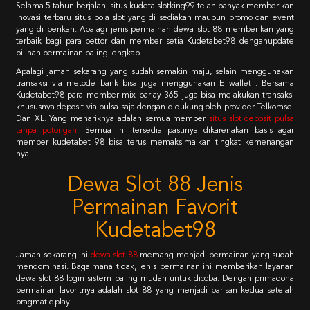
Selama 5 tahun berjalan, situs kudeta slotking99 telah banyak memberikan
inovasi terbaru situs bola slot yang di sediakan maupun promo dan event
yang di berikan. Apalagi jenis permainan dewa slot 88 memberikan yang
terbaik bagi para bettor dan member setia Kudetabet98 denganupdate
pilihan permainan paling lengkap.
Apalagi jaman sekarang yang sudah semakin maju, selain menggunakan
transaksi via metode bank bisa juga menggunakan E wallet . Bersama
Kudetabet98 para member mix parlay 365 juga bisa melakukan transaksi
khususnya deposit via pulsa saja dengan didukung oleh provider Telkomsel
Dan XL. Yang menariknya adalah semua member
situs slot deposit pulsa
tanpa potongan
.
Semua ini tersedia pastinya dikarenakan basis agar
member kudetabet 98 bisa terus memaksimalkan tingkat kemenangan
nya.
Dewa Slot 88 Jenis
Permainan Favorit
Kudetabet98
Jaman sekarang ini
dewa slot 88
memang menjadi permainan yang sudah
mendominasi. Bagaimana tidak, jenis permainan ini memberikan layanan
dewa slot 88 login sistem paling mudah untuk dicoba. Dengan primadona
permainan favoritnya adalah slot 88 yang menjadi barisan kedua setelah
pragmatic play.