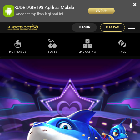
×
KUDETABET98 Aplikasi Mobile
UNDUH
Jangan tampilkan lagi hari ini
MASUK
DAFTAR
HOT GAMES
SLOTS
LIVE CASINO
RACE
;;