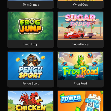
Twist X-mas
Wheel Out
Frog Jump
SugarDaddy
Pengu Sport
Frog Road