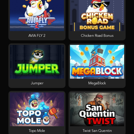
AVIA FLY 2
Chicken Road Bonus
Jumper
MegaBlock
Topo Mole
Twist San Quentin