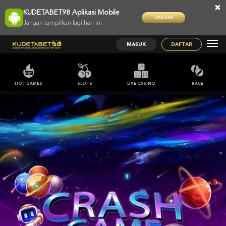
×
KUDETABET98 Aplikasi Mobile
UNDUH
Jangan tampilkan lagi hari ini
MASUK
DAFTAR
HOT GAMES
SLOTS
LIVE CASINO
RACE
;;