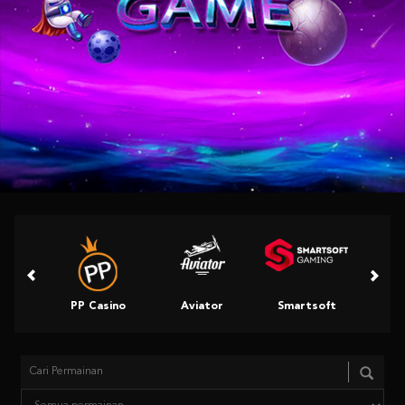
PP Casino
Aviator
Smartsoft
Micr