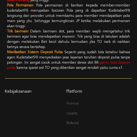
pasti menang
yang tinggi.
Pola Permainan
Pola permainan di berikan kepada member-member
kudetabet98 merupakan bocoran Pola yang di dapatkan Kudetabet98
langsung dari provider untuk membantu para member mendapatkan pola
main yang jitu. Sehingga kemungkinan JP ketika melakukan permainan
akan tinggi.
Trik bermain
Dalam bermain slot, para member wajib mengetahui trik
bermain agar bisa mendapatkan maxwin. Trik yang bisa di lakukan adalah
dengan melakukan Bet kecil dahulu kemudian jika TO naik di naikkan
betnya secara bertahap.
Manfaatkan Sistem Deposit Pulsa
Seperti yang sudah kita ketahui bahwa
agen Kudetabet98 menyediakan jasa layanan taruhan deposit pulsa tanpa
potongan. Ini sangat cocok untuk member dewa slot 88
game bola deposit
pulsa
karena syarat wd TO yang diberikan sangat rendah yaitu cuma x1.
Kebijaksanaan
Platform
Promosi
Loyalty
Referral