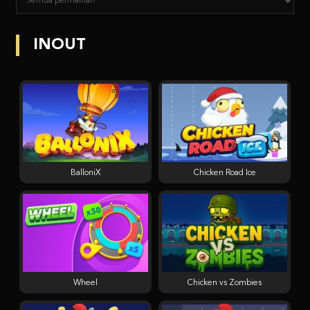
INOUT
BalloniX
Chicken Road Ice
Wheel
Chicken vs Zombies