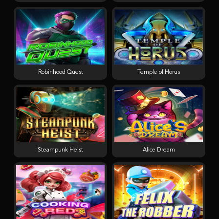
Robinhood Quest
Temple of Horus
Steampunk Heist
Alice Dream