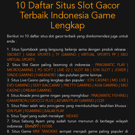
10 Daftar Situs Slot Gacor
Terbaik Indonesia Game
Lengkap
Berikut ini 10 daftar situs slot gacor terbaik yang direkomendasi juga untuk
anda :
1. Situs Sportsbook yang langsung bekerja sama dengan produk raksasa :
SBOBET | SABA SPORTS | TF GAMING | VIRTUAL SPORTS PP | SBO
VIRTUAL SPORTS
2. Situs Slot Gacor paling booming di indonesia :
PRAGMATIC PLAY |
MICROGAMING | PG SOFT | LIVE 22 | SLOT 88 | ION SLOT | JOKER |
SPADE GAMING | HABANERO |
dan puluhan game lainnya.
3. Situs Live Casino paling lengkap dan populer :
ION CASINO | MG LIVE |
EVO GAMING | SEXY BACCARAT | PRETTY GAMING | ASIA GAMING | SBO
CASINO | DREAM GAMING
4. Situs Arcade jenis game ringan yang menghibur :
PRAGMATIC FISHING |
GAMATRON | GIOCCO PLUS | ADVANTPLAY GAMING | CQ9
5. Situs Poker salah satu jenis game yang membutuhkan keahlian khusus :
IDN PLAY | 9GAMING | BALAK PLAY
6. Situs Togel yang sudah merakyat :
NEX4D
7. Situs Sabung Ayam yang sudah turun menurun di berbagai wilayah
indonesia :
Ehm297
| SV388
8. Situs Game
MM TANGKAS
sempat menjadi game paling populer di