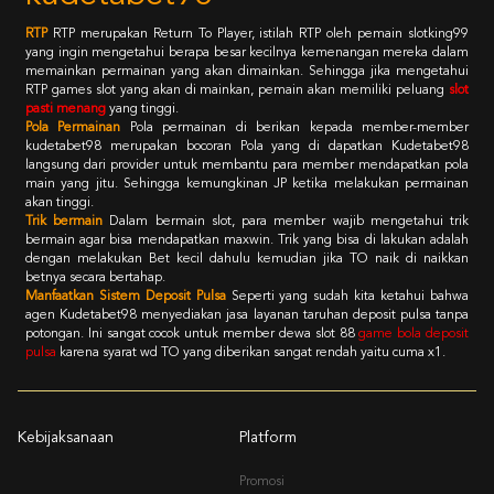
RTP
RTP merupakan Return To Player, istilah RTP oleh pemain slotking99
yang ingin mengetahui berapa besar kecilnya kemenangan mereka dalam
memainkan permainan yang akan dimainkan. Sehingga jika mengetahui
RTP games slot yang akan di mainkan, pemain akan memiliki peluang
slot
pasti menang
yang tinggi.
Pola Permainan
Pola permainan di berikan kepada member-member
kudetabet98 merupakan bocoran Pola yang di dapatkan Kudetabet98
langsung dari provider untuk membantu para member mendapatkan pola
main yang jitu. Sehingga kemungkinan JP ketika melakukan permainan
akan tinggi.
Trik bermain
Dalam bermain slot, para member wajib mengetahui trik
bermain agar bisa mendapatkan maxwin. Trik yang bisa di lakukan adalah
dengan melakukan Bet kecil dahulu kemudian jika TO naik di naikkan
betnya secara bertahap.
Manfaatkan Sistem Deposit Pulsa
Seperti yang sudah kita ketahui bahwa
agen Kudetabet98 menyediakan jasa layanan taruhan deposit pulsa tanpa
potongan. Ini sangat cocok untuk member dewa slot 88
game bola deposit
pulsa
karena syarat wd TO yang diberikan sangat rendah yaitu cuma x1.
Kebijaksanaan
Platform
Promosi