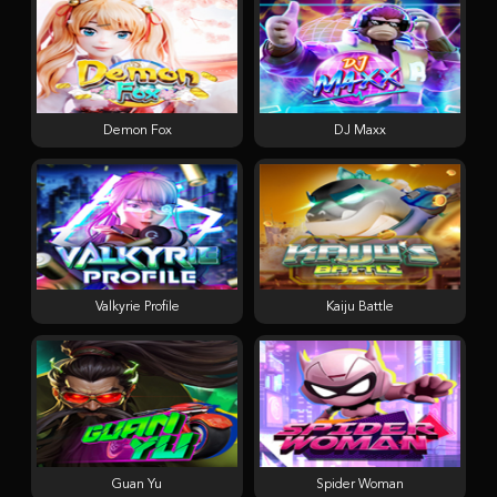
Demon Fox
DJ Maxx
Valkyrie Profile
Kaiju Battle
Guan Yu
Spider Woman