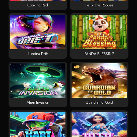
Cooking Red
Felix The Robber
Lumina Drift
PANDA BLESSING
Alien Invasion
Guardian of Gold