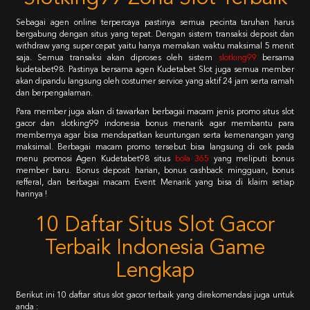
Sebagai agen online terpercaya pastinya semua pecinta taruhan harus
bergabung dengan situs yang tepat. Dengan sistem transaksi deposit dan
withdraw yang super cepat yaitu hanya memakan waktu maksimal 5 menit
saja. Semua transaksi akan diproses oleh sistem
slotking99
bersama
kudetabet98. Pastinya bersama agen Kudetabet Slot juga semua member
akan dipandu langsung oleh costumer service yang aktif 24 jam serta ramah
dan berpengalaman.
Para member juga akan di tawarkan berbagai macam jenis promo situs slot
gacor dan slotking99 indonesia bonus menarik agar membantu para
membernya agar bisa mendapatkan keuntungan serta kemenangan yang
maksimal. Berbagai macam promo tersebut bisa langsung di cek pada
menu promosi Agen Kudetabet98 situs
bola 365
yang meliputi bonus
member baru. Bonus deposit harian, bonus cashback mingguan, bonus
refferal, dan berbagai macam Event Menarik yang bisa di klaim setiap
harinya !
10 Daftar Situs Slot Gacor
Terbaik Indonesia Game
Lengkap
Berikut ini 10 daftar situs slot gacor terbaik yang direkomendasi juga untuk
anda :