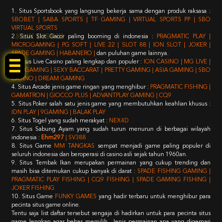
1. Situs Sportsbook yang langsung bekerja sama dengan produk raksasa :
SBOBET | SABA SPORTS | TF GAMING | VIRTUAL SPORTS PP | SBO
VIRTUAL SPORTS
KLIK DISINI!
2. Situs Slot Gacor paling booming di indonesia :
PRAGMATIC PLAY |
MICROGAMING | PG SOFT | LIVE 22 | SLOT 88 | ION SLOT | JOKER |
SPADE GAMING | HABANERO |
dan puluhan game lainnya.
3. Situs Live Casino paling lengkap dan populer :
ION CASINO | MG LIVE |
EVO GAMING | SEXY BACCARAT | PRETTY GAMING | ASIA GAMING | SBO
CASINO | DREAM GAMING
4. Situs Arcade jenis game ringan yang menghibur :
PRAGMATIC FISHING |
GAMATRON | GIOCCO PLUS | ADVANTPLAY GAMING | CQ9
5. Situs Poker salah satu jenis game yang membutuhkan keahlian khusus :
IDN PLAY | 9GAMING | BALAK PLAY
6. Situs Togel yang sudah merakyat :
NEX4D
7. Situs Sabung Ayam yang sudah turun menurun di berbagai wilayah
indonesia :
Ehm297
| SV388
8. Situs Game
MM TANGKAS
sempat menjadi game paling populer di
seluruh indonesia dan beroperasi di casino asli sejak tahun 1960an.
9. Situs Tembak Ikan merupakan permainan yang cukup trending dan
masih bisa ditemukan cukup banyak di darat :
SPADE FISHING GAMING |
PRAGMATIC PLAY FISHING | CQ9 FISHING | SPADE GAMING FISHING |
JOKER FISHING
10. Situs Game
FUNKY GAMES
yang hadir terbaru untuk menghibur para
pecinta situs game online.
Tentu saja list daftar tersebut sengaja di hadirkan untuk para pecinta situs