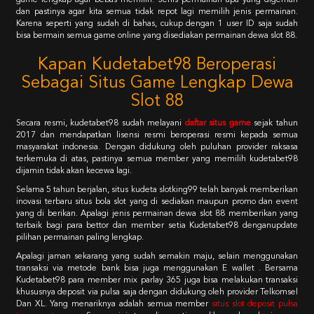
game lengkap agar bebas memilih. Jenis permainan apa yang digemari
dan pastinya agar kita semua tidak repot lagi memilih jenis permainan.
Karena seperti yang sudah di bahas, cukup dengan 1 user ID saja sudah
bisa bermain semua game online yang disediakan permainan dewa slot 88.
Kapan Kudetabet98 Beroperasi
Sebagai Situs Game Lengkap Dewa
Slot 88
Secara resmi, kudetabet98 sudah melayani
daftar situs game
sejak tahun
2017 dan mendapatkan lisensi resmi beroperasi resmi kepada semua
masyarakat indonesia. Dengan didukung oleh puluhan provider raksasa
terkemuka di atas, pastinya semua member yang memilih kudetabet98
dijamin tidak akan kecewa lagi.
Selama 5 tahun berjalan, situs kudeta slotking99 telah banyak memberikan
inovasi terbaru situs bola slot yang di sediakan maupun promo dan event
yang di berikan. Apalagi jenis permainan dewa slot 88 memberikan yang
terbaik bagi para bettor dan member setia Kudetabet98 denganupdate
pilihan permainan paling lengkap.
Apalagi jaman sekarang yang sudah semakin maju, selain menggunakan
transaksi via metode bank bisa juga menggunakan E wallet . Bersama
Kudetabet98 para member mix parlay 365 juga bisa melakukan transaksi
khususnya deposit via pulsa saja dengan didukung oleh provider Telkomsel
Dan XL. Yang menariknya adalah semua member
situs slot deposit pulsa