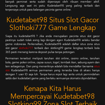
banyak peminat serta sudah dipercayai oleh ribuan member aktif.
Langsung saja saat ini yaitu Kudetabet98 yang paling terbaik dan
terpercaya untuk para kalangan pecinta game online.
Kudetabet98 Situs Slot Gacor
Slothoki777 Game Lengkap
Siapa itu kudetabet98 ? Jika anda merupakan pecinta situs slot gacor
pastinya sudah tidak asing lagi dengan agen Kudetabet98 selaku bandar
game indonesia. Perkenalkan, Kudetabet98 adalah daftar situs zona situs
slot gacor
slothoki777
terbaik dan slotking99 game lengkap terbaik bola
365 pasti menang karena deposit pulsa tanpa potongan.
Permainan tersebut meliputi taruhan slot online, casino online, taruhan
bola, game poker online, capsa susun, togel, tembak ikan, sabung ayam dan
lain sebagainya. Dan yang menariknya adalah bila mendaftar bersama
situs
slot
Kudetabet98 semua permainan yang tersedia bisa di akses hanya
dengan 1 user ID saja loh. Tanpa harus repot lagi serta untuk pemindahan
saldo dari kudetabet game yang berlaku semuanya otomatis dipindahkan.
Kenapa Kita Harus
Mempercayai Kudetabet98
Slotking99 Zona Slot Terbaik