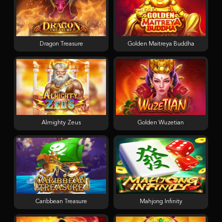
Dragon Treasure
Golden Maitreya Buddha
Almighty Zeus
Golden Wuzetian
Caribbean Treasure
Mahjong Infinity