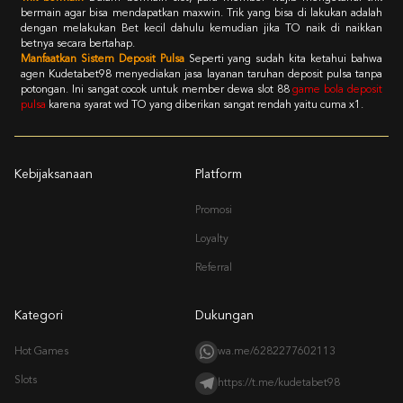
bermain agar bisa mendapatkan maxwin. Trik yang bisa di lakukan adalah
dengan melakukan Bet kecil dahulu kemudian jika TO naik di naikkan
betnya secara bertahap.
Manfaatkan Sistem Deposit Pulsa
Seperti yang sudah kita ketahui bahwa
agen Kudetabet98 menyediakan jasa layanan taruhan deposit pulsa tanpa
potongan. Ini sangat cocok untuk member dewa slot 88
game bola deposit
pulsa
karena syarat wd TO yang diberikan sangat rendah yaitu cuma x1.
Kebijaksanaan
Platform
Promosi
Loyalty
Referral
Kategori
Dukungan
Hot Games
wa.me/6282277602113
Slots
https://t.me/kudetabet98