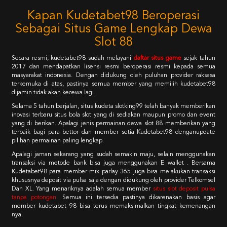
Kapan Kudetabet98 Beroperasi
Sebagai Situs Game Lengkap Dewa
Slot 88
Secara resmi, kudetabet98 sudah melayani
daftar situs game
sejak tahun
2017 dan mendapatkan lisensi resmi beroperasi resmi kepada semua
masyarakat indonesia. Dengan didukung oleh puluhan provider raksasa
terkemuka di atas, pastinya semua member yang memilih kudetabet98
dijamin tidak akan kecewa lagi.
Selama 5 tahun berjalan, situs kudeta slotking99 telah banyak memberikan
inovasi terbaru situs bola slot yang di sediakan maupun promo dan event
yang di berikan. Apalagi jenis permainan dewa slot 88 memberikan yang
terbaik bagi para bettor dan member setia Kudetabet98 denganupdate
pilihan permainan paling lengkap.
Apalagi jaman sekarang yang sudah semakin maju, selain menggunakan
transaksi via metode bank bisa juga menggunakan E wallet . Bersama
Kudetabet98 para member mix parlay 365 juga bisa melakukan transaksi
khususnya deposit via pulsa saja dengan didukung oleh provider Telkomsel
Dan XL. Yang menariknya adalah semua member
situs slot deposit pulsa
tanpa potongan
.
Semua ini tersedia pastinya dikarenakan basis agar
member kudetabet 98 bisa terus memaksimalkan tingkat kemenangan
nya.