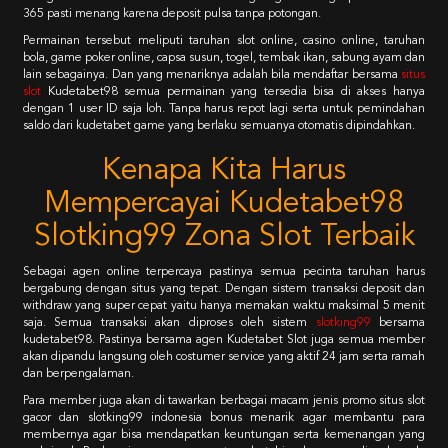
365 pasti menang karena deposit pulsa tanpa potongan.
Permainan tersebut meliputi taruhan slot online, casino online, taruhan
bola, game poker online, capsa susun, togel, tembak ikan, sabung ayam dan
lain sebagainya. Dan yang menariknya adalah bila mendaftar bersama
situs
slot
Kudetabet98 semua permainan yang tersedia bisa di akses hanya
dengan 1 user ID saja loh. Tanpa harus repot lagi serta untuk pemindahan
saldo dari kudetabet game yang berlaku semuanya otomatis dipindahkan.
Kenapa Kita Harus
Mempercayai Kudetabet98
Slotking99 Zona Slot Terbaik
Sebagai agen online terpercaya pastinya semua pecinta taruhan harus
bergabung dengan situs yang tepat. Dengan sistem transaksi deposit dan
withdraw yang super cepat yaitu hanya memakan waktu maksimal 5 menit
saja. Semua transaksi akan diproses oleh sistem
slotking99
bersama
kudetabet98. Pastinya bersama agen Kudetabet Slot juga semua member
akan dipandu langsung oleh costumer service yang aktif 24 jam serta ramah
dan berpengalaman.
Para member juga akan di tawarkan berbagai macam jenis promo situs slot
gacor dan slotking99 indonesia bonus menarik agar membantu para
membernya agar bisa mendapatkan keuntungan serta kemenangan yang