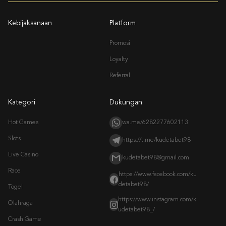
Kebijaksanaan
Platform
Promosi
Loyalty
Referral
Kategori
Dukungan
Hot Games
wa.me/6282277602113
Slots
https://t.me/kudetabet98
Live Casino
kudetabet98@gmail.com
Race
https://www.facebook.com/ku
detabet98/
Togel
https://www.instagram.com/k
Olahraga
udetabet98_/
Crash Game