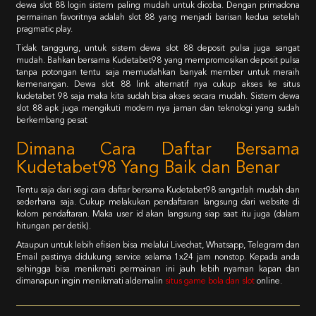
dewa slot 88 login sistem paling mudah untuk dicoba. Dengan primadona
permainan favoritnya adalah slot 88 yang menjadi barisan kedua setelah
pragmatic play.
Tidak tanggung, untuk sistem dewa slot 88 deposit pulsa juga sangat
mudah. Bahkan bersama Kudetabet98 yang mempromosikan deposit pulsa
tanpa potongan tentu saja memudahkan banyak member untuk meraih
kemenangan. Dewa slot 88 link alternatif nya cukup akses ke situs
kudetabet 98 saja maka kita sudah bisa akses secara mudah. Sistem dewa
slot 88 apk juga mengikuti modern nya jaman dan teknologi yang sudah
berkembang pesat
Dimana Cara Daftar Bersama
Kudetabet98 Yang Baik dan Benar
Tentu saja dari segi cara daftar bersama Kudetabet98 sangatlah mudah dan
sederhana saja. Cukup melakukan pendaftaran langsung dari website di
kolom pendaftaran. Maka user id akan langsung siap saat itu juga (dalam
hitungan per detik).
Ataupun untuk lebih efisien bisa melalui Livechat, Whatsapp, Telegram dan
Email pastinya didukung service selama 1x24 jam nonstop. Kepada anda
sehingga bisa menikmati permainan ini jauh lebih nyaman kapan dan
dimanapun ingin menikmati aldernalin
situs game bola dan slot
online.