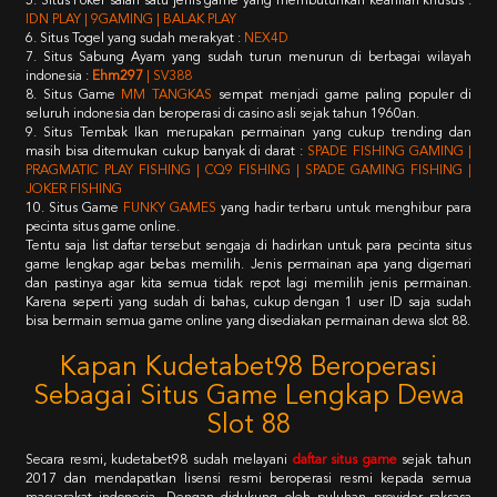
5. Situs Poker salah satu jenis game yang membutuhkan keahlian khusus :
IDN PLAY | 9GAMING | BALAK PLAY
6. Situs Togel yang sudah merakyat :
NEX4D
7. Situs Sabung Ayam yang sudah turun menurun di berbagai wilayah
indonesia :
Ehm297
| SV388
8. Situs Game
MM TANGKAS
sempat menjadi game paling populer di
seluruh indonesia dan beroperasi di casino asli sejak tahun 1960an.
9. Situs Tembak Ikan merupakan permainan yang cukup trending dan
masih bisa ditemukan cukup banyak di darat :
SPADE FISHING GAMING |
PRAGMATIC PLAY FISHING | CQ9 FISHING | SPADE GAMING FISHING |
JOKER FISHING
10. Situs Game
FUNKY GAMES
yang hadir terbaru untuk menghibur para
pecinta situs game online.
Tentu saja list daftar tersebut sengaja di hadirkan untuk para pecinta situs
game lengkap agar bebas memilih. Jenis permainan apa yang digemari
dan pastinya agar kita semua tidak repot lagi memilih jenis permainan.
Karena seperti yang sudah di bahas, cukup dengan 1 user ID saja sudah
bisa bermain semua game online yang disediakan permainan dewa slot 88.
Kapan Kudetabet98 Beroperasi
Sebagai Situs Game Lengkap Dewa
Slot 88
Secara resmi, kudetabet98 sudah melayani
daftar situs game
sejak tahun
2017 dan mendapatkan lisensi resmi beroperasi resmi kepada semua