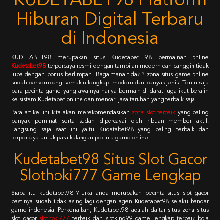
KUDETABET98 Platform
Hiburan Digital Terbaru
di Indonesia
KUDETABET98 merupakan situs Kudetabet 98 permainan online
Kudetabet98
terpercaya resmi dengan tampilan modern dan canggih tidak
lupa dengan bonus berlimpah. Bagaimana tidak ? zona situs game online
sudah berkembang semakin lengkap, modern dan banyak jenis. Tentu saja
para pecinta game yang awalnya hanya bermain di darat juga ikut beralih
ke sistem Kudetabet online dan mencari jasa taruhan yang terbaik saja.
Para artikel ini kita akan merekomendasikan
zona slot terbaik
yang paling
banyak peminat serta sudah dipercayai oleh ribuan member aktif.
Langsung saja saat ini yaitu Kudetabet98 yang paling terbaik dan
terpercaya untuk para kalangan pecinta game online.
Kudetabet98 Situs Slot Gacor
Slothoki777 Game Lengkap
Siapa itu kudetabet98 ? Jika anda merupakan pecinta situs slot gacor
pastinya sudah tidak asing lagi dengan agen Kudetabet98 selaku bandar
game indonesia. Perkenalkan, Kudetabet98 adalah daftar situs zona situs
slot gacor
slothoki777
terbaik dan slotking99 game lengkap terbaik bola