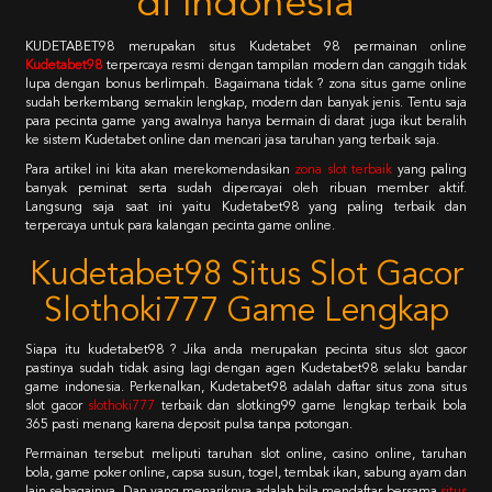
di Indonesia
KUDETABET98 merupakan situs Kudetabet 98 permainan online
Kudetabet98
terpercaya resmi dengan tampilan modern dan canggih tidak
lupa dengan bonus berlimpah. Bagaimana tidak ? zona situs game online
sudah berkembang semakin lengkap, modern dan banyak jenis. Tentu saja
para pecinta game yang awalnya hanya bermain di darat juga ikut beralih
ke sistem Kudetabet online dan mencari jasa taruhan yang terbaik saja.
Para artikel ini kita akan merekomendasikan
zona slot terbaik
yang paling
banyak peminat serta sudah dipercayai oleh ribuan member aktif.
Langsung saja saat ini yaitu Kudetabet98 yang paling terbaik dan
terpercaya untuk para kalangan pecinta game online.
Kudetabet98 Situs Slot Gacor
Slothoki777 Game Lengkap
Siapa itu kudetabet98 ? Jika anda merupakan pecinta situs slot gacor
pastinya sudah tidak asing lagi dengan agen Kudetabet98 selaku bandar
game indonesia. Perkenalkan, Kudetabet98 adalah daftar situs zona situs
slot gacor
slothoki777
terbaik dan slotking99 game lengkap terbaik bola
365 pasti menang karena deposit pulsa tanpa potongan.
Permainan tersebut meliputi taruhan slot online, casino online, taruhan
bola, game poker online, capsa susun, togel, tembak ikan, sabung ayam dan