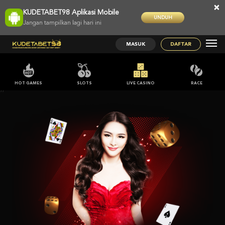
×
KUDETABET98 Aplikasi Mobile
UNDUH
Jangan tampilkan lagi hari ini
MASUK
DAFTAR
HOT GAMES
SLOTS
LIVE CASINO
RACE
;;