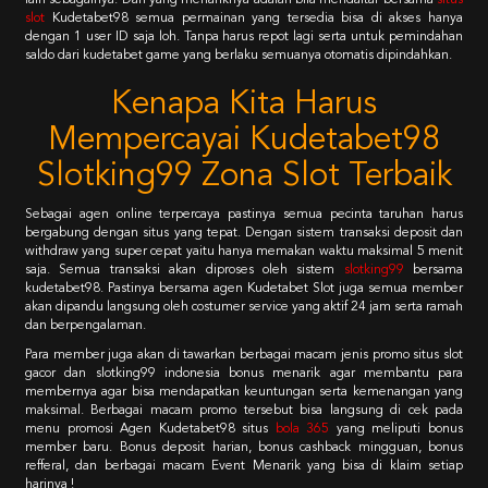
lain sebagainya. Dan yang menariknya adalah bila mendaftar bersama
situs
slot
Kudetabet98 semua permainan yang tersedia bisa di akses hanya
dengan 1 user ID saja loh. Tanpa harus repot lagi serta untuk pemindahan
saldo dari kudetabet game yang berlaku semuanya otomatis dipindahkan.
Kenapa Kita Harus
Mempercayai Kudetabet98
Slotking99 Zona Slot Terbaik
Sebagai agen online terpercaya pastinya semua pecinta taruhan harus
bergabung dengan situs yang tepat. Dengan sistem transaksi deposit dan
withdraw yang super cepat yaitu hanya memakan waktu maksimal 5 menit
saja. Semua transaksi akan diproses oleh sistem
slotking99
bersama
kudetabet98. Pastinya bersama agen Kudetabet Slot juga semua member
akan dipandu langsung oleh costumer service yang aktif 24 jam serta ramah
dan berpengalaman.
Para member juga akan di tawarkan berbagai macam jenis promo situs slot
gacor dan slotking99 indonesia bonus menarik agar membantu para
membernya agar bisa mendapatkan keuntungan serta kemenangan yang
maksimal. Berbagai macam promo tersebut bisa langsung di cek pada
menu promosi Agen Kudetabet98 situs
bola 365
yang meliputi bonus
member baru. Bonus deposit harian, bonus cashback mingguan, bonus
refferal, dan berbagai macam Event Menarik yang bisa di klaim setiap
harinya !