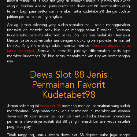
inovasi terbaru situs bola slot yang di sediakan maupun promo dan event
yang di berikan. Apalagi jenis permainan dewa slot 88 memberikan yang
terbaik bagi para bettor dan member setia Kudetabet98 denganupdate
pilihan permainan paling lengkap.
Apalagi jaman sekarang yang sudah semakin maju, selain menggunakan
transaksi via metode bank bisa juga menggunakan E wallet . Bersama
Kudetabet98 para member mix parlay 365 juga bisa melakukan transaksi
khususnya deposit via pulsa saja dengan didukung oleh provider Telkomsel
Dan XL. Yang menariknya adalah semua member
situs slot deposit pulsa
tanpa potongan
.
Semua ini tersedia pastinya dikarenakan basis agar
member kudetabet 98 bisa terus memaksimalkan tingkat kemenangan
nya.
Dewa Slot 88 Jenis
Permainan Favorit
Kudetabet98
Jaman sekarang ini
dewa slot 88
memang menjadi permainan yang sudah
mendominasi. Bagaimana tidak, jenis permainan ini memberikan layanan
dewa slot 88 login sistem paling mudah untuk dicoba. Dengan primadona
permainan favoritnya adalah slot 88 yang menjadi barisan kedua setelah
pragmatic play.
Tidak tanggung, untuk sistem dewa slot 88 deposit pulsa juga sangat